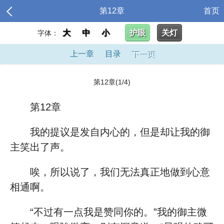
第12章
首页
大
中
小
护眼
关灯
字体：
上一章
目录
下一页
第12章(1/4)
第12章
我的提议是发自内心的，但是却让我的御
主笑出了声。
唉，所以说了，我们无法真正地做到心意
相通啊。
“不过有一点我是赞同你的。”我的御主微