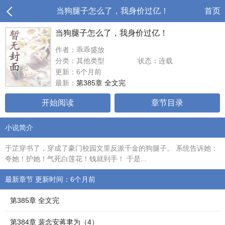
当狗腿子怎么了，我身价过亿！
首页
当狗腿子怎么了，我身价过亿！
作者：乖乖盛放
分类：其他类型
状态：连载
更新：6个月前
最新：
第385章 全文完
开始阅读
章节目录
小说简介
于芷穿书了，穿成了豪门校园文里反派千金的狗腿子。 系统告诉她：
夸她！护她！气死白莲花！钱就到手！ 于是...
最新章节 更新时间：6个月前
第385章 全文完
第384章 裴念安蒋聿为（4）