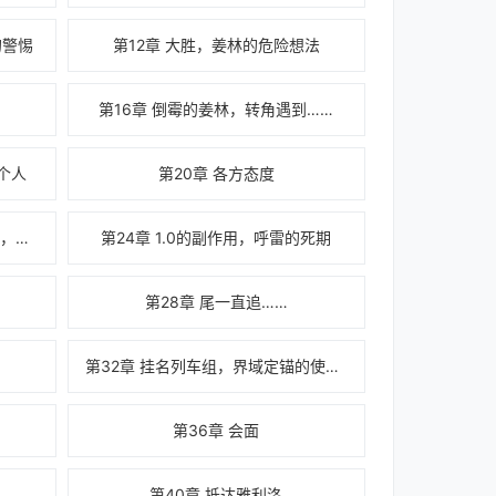
的警惕
第12章 大胜，姜林的危险想法
第16章 倒霉的姜林，转角遇到……
个人
第20章 各方态度
第23章 第一代姜林版还魂丹问世，惊讶的众人
第24章 1.0的副作用，呼雷的死期
第28章 尾一直追……
第32章 挂名列车组，界域定锚的使用规则？
第36章 会面
第40章 抵达雅利洛