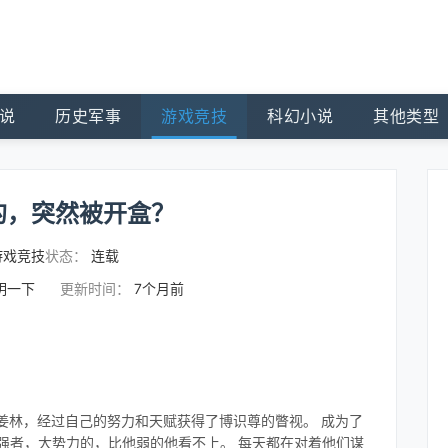
说
历史军事
游戏竞技
科幻小说
其他类型
的，突然被开盒？
游戏竞技
状态：
连载
说明一下
更新时间：
7个月前
的姜林，经过自己的努力和天赋获得了博识尊的瞥视。 成为了
强者，大势力的，比他弱的他看不上。 每天都在对着他们谋