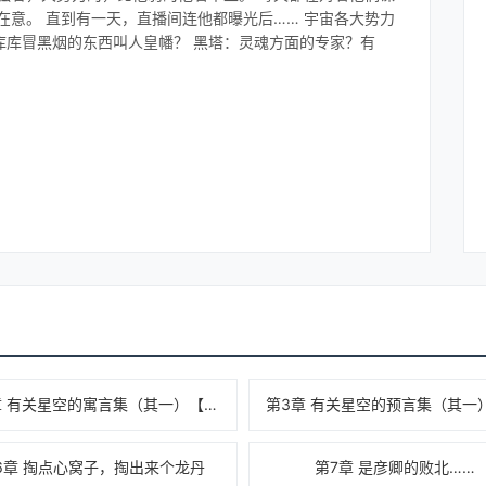
在意。 直到有一天，直播间连他都曝光后…… 宇宙各大势力
库库冒黑烟的东西叫人皇幡？ 黑塔：灵魂方面的专家？有
刻夏：白厄，我学生，能当驴使。
第2章 有关星空的寓言集（其一）【1/2】
6章 掏点心窝子，掏出来个龙丹
第7章 是彦卿的败北……