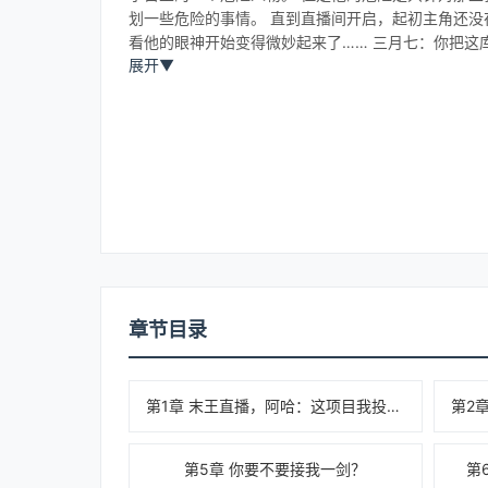
划一些危险的事情。 直到直播间开启，起初主角还没
看他的眼神开始变得微妙起来了…… 三月七：你把这
展开
▼
趣。 瑟希斯：我出使仙舟联盟？应该会没逝吧？ 那
章节目录
第1章 末王直播，阿哈：这项目我投了。
第5章 你要不要接我一剑？
第