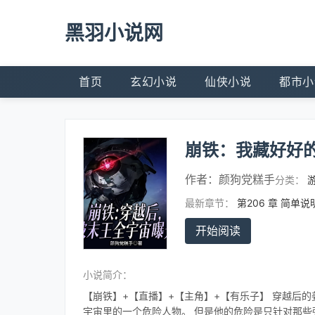
黑羽小说网
首页
玄幻小说
仙侠小说
都市小
崩铁：我藏好好
作者：
颜狗党糕手
分类：
最新章节：
第206 章 简单
开始阅读
小说简介：
【崩铁】+【直播】+【主角】+【有乐子】 穿越后
宇宙里的一个危险人物。 但是他的危险是只针对那些