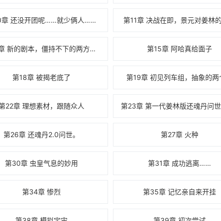
0章 还没开团呢……就少俩人……
第11章 决战在即，景元对姜林
第14章 新的剧本，僵持不下的两方人马
第15章 阿哈真给面子
第18章 被揭老底了
第19章 初见列车组，抽象的两
第22章 理想素材，跟随众人
第26章 还魂丹2.0问世。
第27章 火种
第30章 虫皇气息的妙用
第31章 成功逃离……
第34章 惨烈
第35章 记忆亲自来开挂
第38章 模拟宇宙
第39章 初次尝试