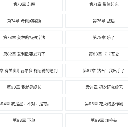
第70章 苏醒
第71章 集体起床
第74章 希佩的奖励
第75章 战后
第78章 姜林的特殊疗法
第79章 乐了
第82章 艾利欧要发刀了
第83章 卡卡瓦夏
6章 有关奥斯瓦尔多·施耐德的惩罚
第87章 钻石：我出手了
第90章 我就是舰长
第91章 初次研究虚无
第94章 我是星，不对，是穹。
第95章 花火的恶作剧
第98章 下单
第99章 加拉赫