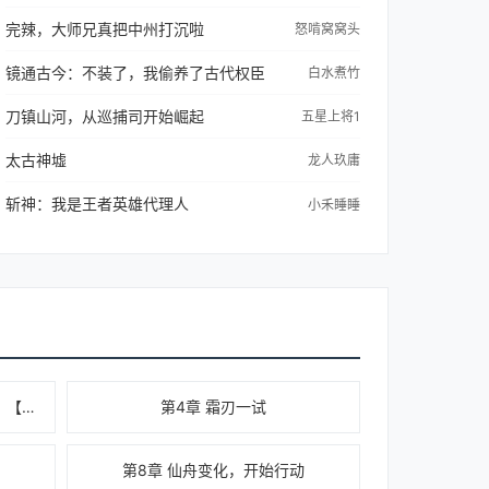
完辣，大师兄真把中州打沉啦
怒啃窝窝头
镜通古今：不装了，我偷养了古代权臣
白水煮竹
刀镇山河，从巡捕司开始崛起
五星上将1
太古神墟
龙人玖庸
斩神：我是王者英雄代理人
小禾睡睡
第3章 有关星空的预言集（其一）【2/2】
第4章 霜刃一试
第8章 仙舟变化，开始行动