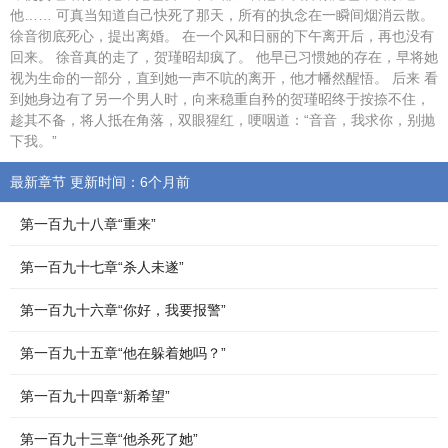
他…… 可真当知道自己快死了那天，所有的执念在一瞬间烟消云散。
徐音彻底死心，提出离婚。 在一个风和日丽的下午离开后，再也没有
回来。 徐音真的走了，贺瑾昭却疯了。 他早已习惯她的存在，早将她
视为生命的一部分，直到她一声不吭的离开，他才幡然醒悟。 后来 看
到她身边有了另一个男人时，向来稳重自矜的贺瑾昭终于按捺不住，
趁其不备，将人抵在角落，双眼猩红，哽咽道：“音音，我求你，别抛
下我。”
最新章节 更新时间：6个月前
第一百九十八章“重来”
第一百九十七章“杀人未遂”
第一百九十六章“你好，我要报警”
第一百九十五章“他在躲着她吗？”
第一百九十四章“新希望”
第一百九十三章“他杀死了她”