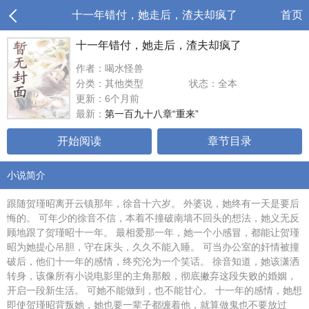
十一年错付，她走后，渣夫却疯了
首页
十一年错付，她走后，渣夫却疯了
作者：喝水怪兽
分类：其他类型
状态：全本
更新：6个月前
最新：
第一百九十八章“重来”
开始阅读
章节目录
小说简介
跟随贺瑾昭离开云镇那年，徐音十六岁。 外婆说，她终有一天是要后
悔的。 可年少的徐音不信，本着不撞破南墙不回头的想法，她义无反
顾地跟了贺瑾昭十一年。 最相爱那一年，她一个小感冒，都能让贺瑾
昭为她提心吊胆，守在床头，久久不能入睡。 可当办公室的奸情被撞
破后，他们十一年的感情，终究沦为一个笑话。 徐音知道，她该潇洒
转身，该像所有小说电影里的主角那般，彻底撇弃这段失败的婚姻，
开启一段新生活。 可她不能做到，也不能甘心。 十一年的感情，她想
即使贺瑾昭背叛她，她也要一辈子都缠着他，就算做鬼也不要放过