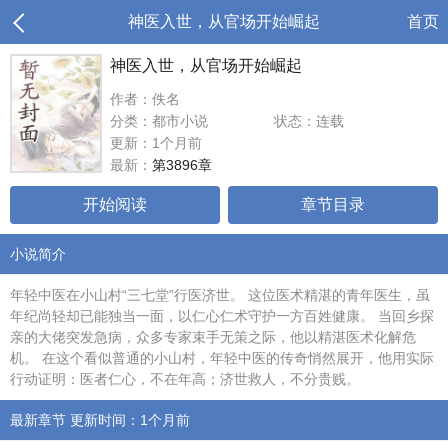
神医入世，从官场开始崛起
首页
神医入世，从官场开始崛起
作者：佚名
分类：都市小说
状态：连载
更新：1个月前
最新：
第3896章
开始阅读
章节目录
小说简介
年轻中医在小山村“三七堂”行医济世。 这位医术精湛的青年医生，虽
年纪尚轻却已能独当一面，以仁心仁术守护一方百姓健康。 当回乡探
亲的大佬突发急病，众多专家束手无策之际，他以精湛医术化解危
机。 在这个看似普通的小山村，年轻中医的传奇悄然展开，他用实际
行动证明：医者仁心，不在年高；济世救人，不分贵贱。
最新章节 更新时间：1个月前