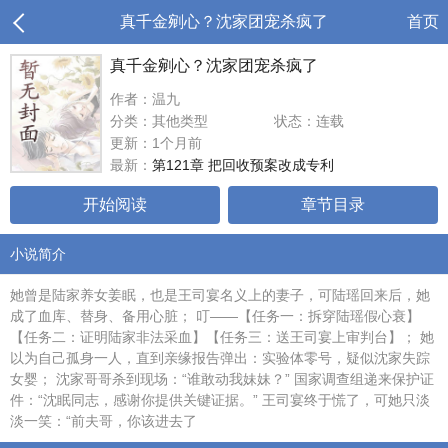
真千金剜心？沈家团宠杀疯了
首页
真千金剜心？沈家团宠杀疯了
作者：温九
分类：其他类型
状态：连载
更新：1个月前
最新：
第121章 把回收预案改成专利
开始阅读
章节目录
小说简介
她曾是陆家养女姜眠，也是王司宴名义上的妻子，可陆瑶回来后，她
成了血库、替身、备用心脏； 叮——【任务一：拆穿陆瑶假心衰】
【任务二：证明陆家非法采血】【任务三：送王司宴上审判台】； 她
以为自己孤身一人，直到亲缘报告弹出：实验体零号，疑似沈家失踪
女婴； 沈家哥哥杀到现场：“谁敢动我妹妹？” 国家调查组递来保护证
件：“沈眠同志，感谢你提供关键证据。” 王司宴终于慌了，可她只淡
淡一笑：“前夫哥，你该进去了