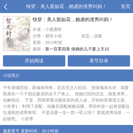
快穿：美人面如花，她虐的渣男叫妈！
首页
快穿：美人面如花，她虐的渣男叫妈！
作者：小鹿鹿呀
分类：都市小说
状态：连载
更新：20小时前
最新：
第一百零四章 保姆的儿子要上天15
开始阅读
章节目录
小说简介
千年游魂熙瑶，因魂体特殊，迟迟无法入轮回。 想保魂体永存，就要
附身在一个个怨念极深的女子尸体上。 替她们回到过去，报复渣男，
化解怨念。 于是，熙瑶带着功能各异的美人皮，开始快穿虐渣之旅。
小世界1：利用了原配，却嫌弃原配相貌丑陋，带回外室一起将原配生
生虐死的渣男将军。 不是说要一生一世一双人吗？ 那就渣男绿茶，一
起锁死。 小世界
最新章节 更新时间：20小时前