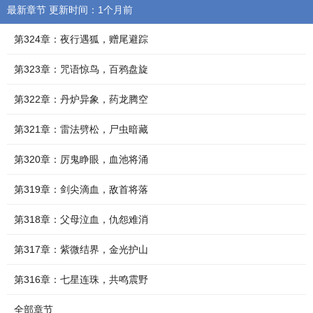
最新章节 更新时间：1个月前
第324章：夜行遇狐，赠尾避踪
第323章：咒语惊鸟，百鸦盘旋
第322章：丹炉异象，药龙腾空
第321章：雷法劈松，尸虫暗藏
第320章：厉鬼睁眼，血池将涌
第319章：剑尖滴血，敌首将落
第318章：父母泣血，仇怨难消
第317章：紫微结界，金光护山
第316章：七星连珠，共鸣震野
全部章节