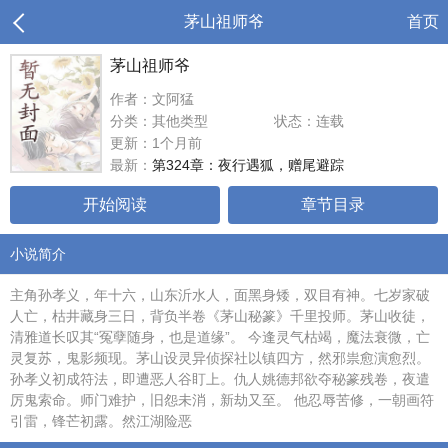
茅山祖师爷
首页
茅山祖师爷
作者：文阿猛
分类：其他类型
状态：连载
更新：1个月前
最新：
第324章：夜行遇狐，赠尾避踪
开始阅读
章节目录
小说简介
主角孙孝义，年十六，山东沂水人，面黑身矮，双目有神。七岁家破
人亡，枯井藏身三日，背负半卷《茅山秘篆》千里投师。茅山收徒，
清雅道长叹其“冤孽随身，也是道缘”。 今逢灵气枯竭，魔法衰微，亡
灵复苏，鬼影频现。茅山设灵异侦探社以镇四方，然邪祟愈演愈烈。
孙孝义初成符法，即遭恶人谷盯上。仇人姚德邦欲夺秘篆残卷，夜遣
厉鬼索命。师门难护，旧怨未消，新劫又至。 他忍辱苦修，一朝画符
引雷，锋芒初露。然江湖险恶